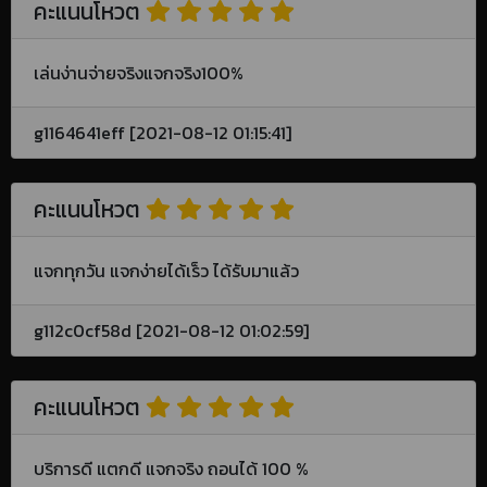
คะแนนโหวต
เล่นง่านจ่ายจริงแจกจริง100%
g1164641eff [2021-08-12 01:15:41]
คะแนนโหวต
แจกทุกวัน แจกง่ายได้เร็ว ได้รับมาแล้ว
g112c0cf58d [2021-08-12 01:02:59]
คะแนนโหวต
บริการดี แตกดี แจกจริง ถอนได้ 100 %