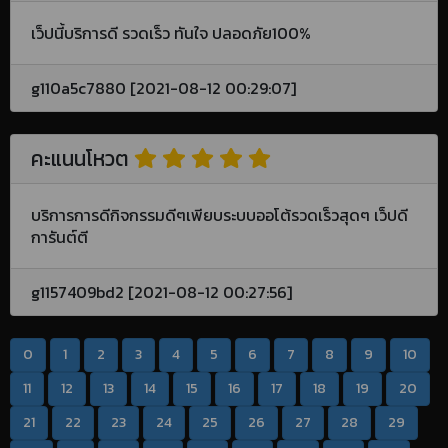
เว็ปนี้บริการดี รวดเร็ว ทันใจ ปลอดภัย100%
g110a5c7880 [2021-08-12 00:29:07]
คะแนนโหวต
บริการการดีกิจกรรมดีๆเพียบระบบออโต้รวดเร็วสุดๆ เว็ปดี
การันต์ตี
g1157409bd2 [2021-08-12 00:27:56]
0
1
2
3
4
5
6
7
8
9
10
11
12
13
14
15
16
17
18
19
20
21
22
23
24
25
26
27
28
29