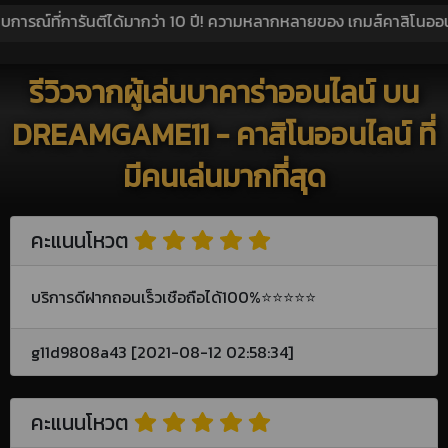
ันตีได้มากว่า 10 ปี! ความหลากหลายของ เกมส์คาสิโนออนไลน์ ราคาต่อรองที
รีวิวจากผู้เล่นบาคาร่าออนไลน์ บน
DREAMGAME11 - คาสิโนออนไลน์ ที่
มีคนเล่นมากที่สุด
คะแนนโหวต
บริการดีฝากถอนเร็วเชือถือได้100%⭐⭐⭐⭐⭐
g11d9808a43 [2021-08-12 02:58:34]
คะแนนโหวต