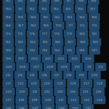
142
143
144
145
146
147
148
149
150
151
152
153
154
155
156
157
158
159
160
161
162
163
164
165
166
167
168
169
170
171
172
173
174
175
176
177
178
179
180
181
182
183
184
185
186
187
188
189
190
191
192
193
194
195
196
197
198
199
200
201
202
203
204
205
206
207
208
209
210
211
212
213
214
215
216
217
218
219
220
221
222
223
224
225
226
227
228
229
230
231
232
233
234
235
236
237
238
239
240
241
242
243
244
245
246
247
248
249
250
251