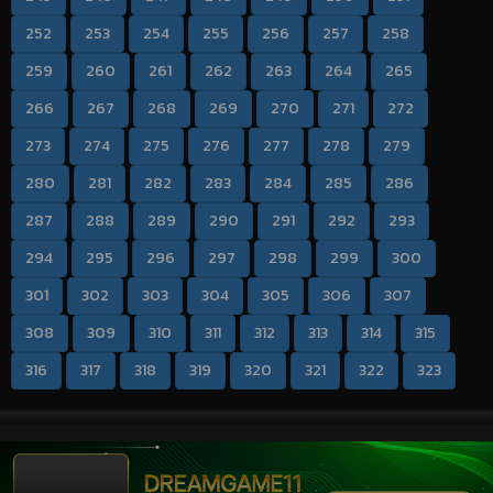
252
253
254
255
256
257
258
259
260
261
262
263
264
265
266
267
268
269
270
271
272
273
274
275
276
277
278
279
280
281
282
283
284
285
286
287
288
289
290
291
292
293
294
295
296
297
298
299
300
301
302
303
304
305
306
307
308
309
310
311
312
313
314
315
316
317
318
319
320
321
322
323