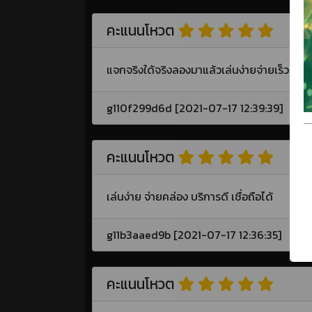
คะแนนโหวต
แจกจริงใด้จริงลองมาแล้วเล่นง่ายจ่ายเร็ว
g110f299d6d [2021-07-17 12:39:39]
คะแนนโหวต
เล่นง่าย จ่ายคล่อง บริการดี เชื่อถือได้
g11b3aaed9b [2021-07-17 12:36:35]
คะแนนโหวต