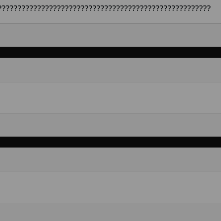
ัก????????????????????????????????????????????????????????