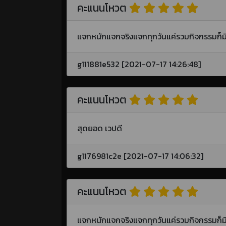
คะแนนโหวต
แจกหนักแจกจริงแจกทุกวันแค่รวมกิจกรรมก็มี
g111881e532 [2021-07-17 14:26:48]
คะแนนโหวต
สุดยอด เวปดี
g1176981c2e [2021-07-17 14:06:32]
คะแนนโหวต
แจกหนักแจกจริงแจกทุกวันแค่รวมกิจกรรมก็ม