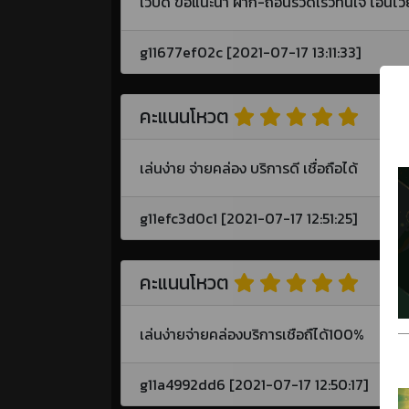
เว็ปดี ขอแนะนำ ฝาก-ถอนรวดเร็วทันใจ โอนไว
g11677ef02c [2021-07-17 13:11:33]
คะแนนโหวต
เล่นง่าย จ่ายคล่อง บริการดี เชื่อถือได้
g11efc3d0c1 [2021-07-17 12:51:25]
คะแนนโหวต
เล่นง่ายจ่ายคล่องบริการเชือถืได้100%
g11a4992dd6 [2021-07-17 12:50:17]