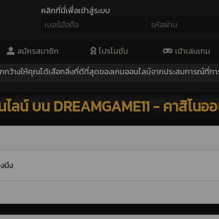
คลิกที่นี่เพื่อเข้าสู่ระบบ
สมัครสมาชิก
โปรโมชั่น
เข้าเล่นเกม
ลือกสิ่งที่ดีที่สุดของเกมออนไลน์จากประสบการณ์ที่การันตีได้มากว่า 10 
ออนไลน์ บน DREAMGAME11 - คาสิโนออนไล
างนึง