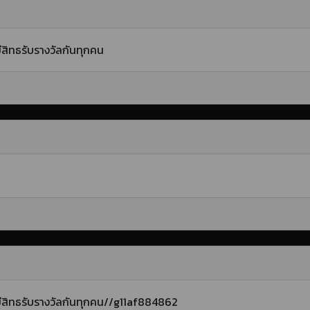
สิทธรับรางวัลกันทุกคน
ีสิทธรับรางวัลกันทุกคน//g11af884862