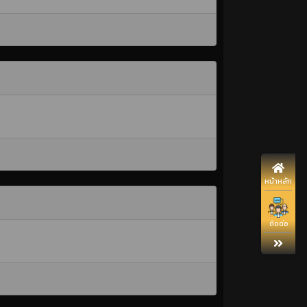
หน้าหลัก
ติดต่อ